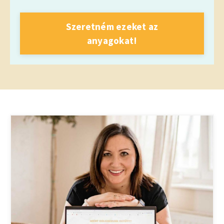
Szeretném ezeket az
anyagokat!