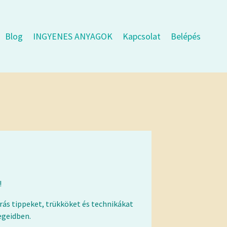
Blog
INGYENES ANYAGOK
Kapcsolat
Belépés
!
rás tippeket, trükköket és technikákat
egeidben.