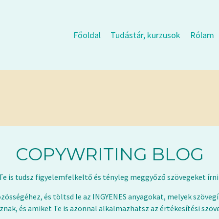
Főoldal
Tudástár, kurzusok
Rólam
COPYWRITING BLOG
Te is tudsz figyelemfelkeltő és tényleg meggyőző szövegeket írni
zösségéhez, és töltsd le az INGYENES anyagokat,
melyek szövegí
nak, és amiket Te is azonnal alkalmazhatsz az értékesítési szöv