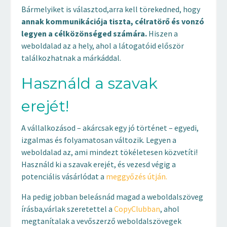
Bármelyiket is választod,arra kell törekedned, hogy
annak kommunikációja tiszta, célratörő és vonzó
legyen a célközönséged számára.
Hiszen a
weboldalad az a hely, ahol a látogatóid először
találkozhatnak a márkáddal.
Használd a szavak
erejét!
A vállalkozásod – akárcsak egy jó történet – egyedi,
izgalmas és folyamatosan változik. Legyen a
weboldalad az, ami mindezt tökéletesen közvetíti!
Használd ki a szavak erejét, és vezesd végig a
potenciális vásárlódat a
meggyőzés útján
.
Ha pedig jobban beleásnád magad a weboldalszöveg
írásba,várlak szeretettel a
CopyClubban
, ahol
megtanítalak a vevőszerző weboldalszövegek