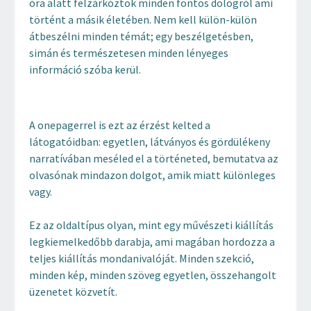
óra alatt felzárkóztok minden fontos dologról ami
történt a másik életében. Nem kell külön-külön
átbeszélni minden témát; egy beszélgetésben,
simán és természetesen minden lényeges
információ szóba kerül.
A onepagerrel is ezt az érzést kelted a
látogatóidban: egyetlen, látványos és gördülékeny
narratívában meséled el a történeted, bemutatva az
olvasónak mindazon dolgot, amik miatt különleges
vagy.
Ez az oldaltípus olyan, mint egy művészeti kiállítás
legkiemelkedőbb darabja, ami magában hordozza a
teljes kiállítás mondanivalóját. Minden szekció,
minden kép, minden szöveg egyetlen, összehangolt
üzenetet közvetít.