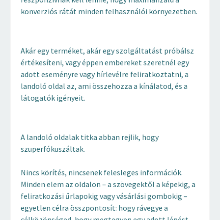
konverziós rátát minden felhasználói környezetben.
Akár egy terméket, akár egy szolgáltatást próbálsz
értékesíteni, vagy éppen embereket szeretnél egy
adott eseményre vagy hírlevélre feliratkoztatni, a
landoló oldal az, ami összehozza a kínálatod, és a
látogatók igényeit.
A landoló oldalak titka abban rejlik, hogy
szuperfókuszáltak.
Nincs körítés, nincsenek felesleges információk.
Minden elem az oldalon – a szövegektől a képekig, a
feliratkozási űrlapokig vagy vásárlási gombokig –
egyetlen célra összpontosít: hogy rávegye a
célközönséged, hogy megtegyen egy adott lépést.