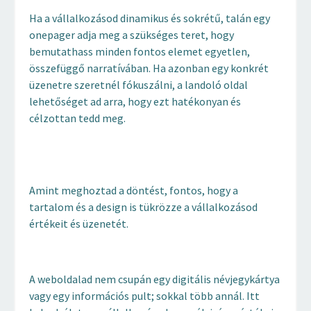
Ha a vállalkozásod dinamikus és sokrétű, talán egy
onepager adja meg a szükséges teret, hogy
bemutathass minden fontos elemet egyetlen,
összefüggő narratívában. Ha azonban egy konkrét
üzenetre szeretnél fókuszálni, a landoló oldal
lehetőséget ad arra, hogy ezt hatékonyan és
célzottan tedd meg.
Amint meghoztad a döntést, fontos, hogy a
tartalom és a design is tükrözze a vállalkozásod
értékeit és üzenetét.
A weboldalad nem csupán egy digitális névjegykártya
vagy egy információs pult; sokkal több annál. Itt