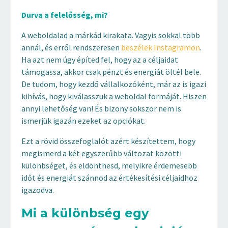
Durva a felelősség, mi?
A weboldalad a márkád kirakata. Vagyis sokkal több
annál, és erről rendszeresen
beszélek Instagramon
.
Ha azt nem úgy építed fel, hogy az a céljaidat
támogassa, akkor csak pénzt és energiát öltél bele.
De tudom, hogy kezdő vállalkozóként, már az is igazi
kihívás, hogy kiválasszuk a weboldal formáját. Hiszen
annyi lehetőség van! És bizony sokszor nem is
ismerjük igazán ezeket az opciókat.
Ezt a rövid összefoglalót azért készítettem, hogy
megismerd a két egyszerűbb változat közötti
különbséget, és eldönthesd, melyikre érdemesebb
időt és energiát szánnod az értékesítési céljaidhoz
igazodva.
Mi a különbség egy