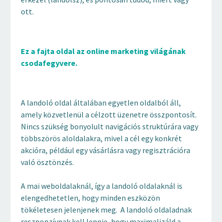
ott.
Ez a fajta oldal az online marketing világának
csodafegyvere.
A landoló oldal általában egyetlen oldalból áll,
amely közvetlenül a célzott üzenetre összpontosít.
Nincs szükség bonyolult navigációs struktúrára vagy
többszörös aloldalakra, mivel a cél egy konkrét
akcióra, például egy vásárlásra vagy regisztrációra
való ösztönzés.
A mai weboldalaknál, így a landoló oldalaknál is
elengedhetetlen, hogy minden eszközön
tökéletesen jelenjenek meg. A landoló oldaladnak
reszponzívnak kell lennie, hogy maximalizáld a