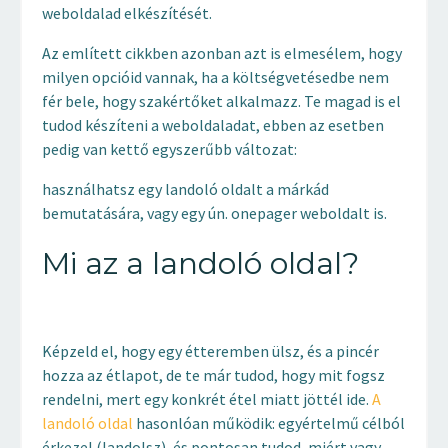
weboldalad elkészítését.
Az említett cikkben azonban azt is elmesélem, hogy
milyen opcióid vannak, ha a költségvetésedbe nem
fér bele, hogy szakértőket alkalmazz. Te magad is el
tudod készíteni a weboldaladat, ebben az esetben
pedig van kettő egyszerűbb változat:
használhatsz egy landoló oldalt a márkád
bemutatására, vagy egy ún. onepager weboldalt is.
Mi az a landoló oldal?
Képzeld el, hogy egy étteremben ülsz, és a pincér
hozza az étlapot, de te már tudod, hogy mit fogsz
rendelni, mert egy konkrét étel miatt jöttél ide.
A
landoló oldal
hasonlóan működik: egyértelmű célból
érkezel (landolsz), és pontosan tudod, miért vagy