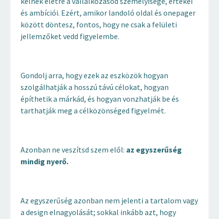
kelnek életre a vállalkozásod személyisége, értékei
és ambíciói. Ezért, amikor landoló oldal és onepager
között döntesz, fontos, hogy ne csak a felületi
jellemzőket vedd figyelembe.
Gondolj arra, hogy ezek az eszközök hogyan
szolgálhatják a hosszú távú célokat, hogyan
építhetik a márkád, és hogyan vonzhatják be és
tarthatják meg a célközönséged figyelmét.
Azonban ne veszítsd szem elől:
az egyszerűség
mindig nyerő.
Az egyszerűség azonban nem jelenti a tartalom vagy
a design elnagyolását; sokkal inkább azt, hogy