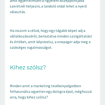
amit egyértelműen a figyelem középpontjába
szeretnél helyezni, a landoló oldal lehet a nyerő
választás.
Ha viszont a célod, hogy egy tágabb képet adj a
vállalkozásodról, bemutatva minden szolgáltatást
és értéket, amit képviselsz, a onepager adja meg a
szükséges rugalmasságot.
Kihez szólsz?
Minden amit a marketing tevékenységedben
felhasználsz egyetlen egy dologra épül, méghozzá
arra, hogy kihez szólsz?